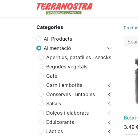
Contact us
S
Categories
Produc
All Products
Alimentació
Aperitius, patatilles i snacks
Begudes vegetals
Cafè
Carn i embotits
Conserves i untables
Salses
Dolços i elaborats
Butxí
Edulcorants
3.49
Làctics