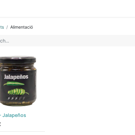
0
hop
Presentacions i documentació
ts
Alimentació
 - Jalapeños
€