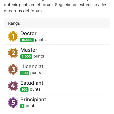
obtenir punts en el fòrum. Segueix aquest enllaç a les
directrius del fòrum.
Rangs
Doctor
punt
s
10.000
Master
punt
s
2.000
Llicenciat
punt
s
500
Estudiant
punt
s
100
Principiant
punt
s
1