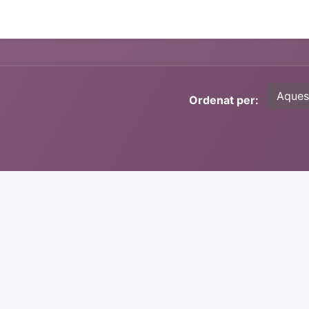
0
otiga
Presentacions i documentació
Aques
Ordenat per: