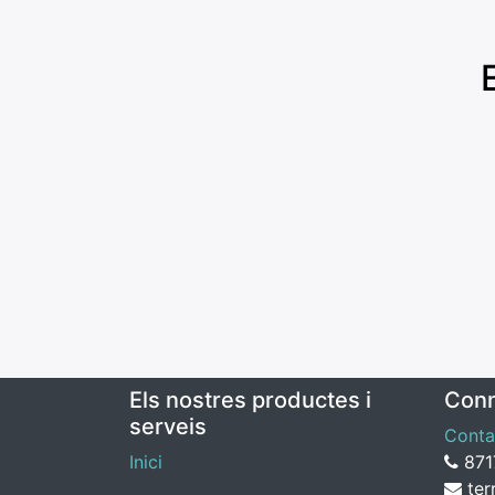
Els nostres productes i
Conn
serveis
Conta
Inici
87
ter