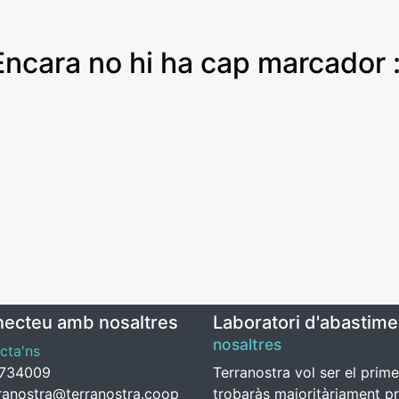
Encara no hi ha cap marcador :
ecteu amb nosaltres
Laboratori d'abastime
nosaltres
cta'ns
1734009
Terranostra vol ser el prim
ranostra@terranostra.coop
trobaràs majoritàriament pr