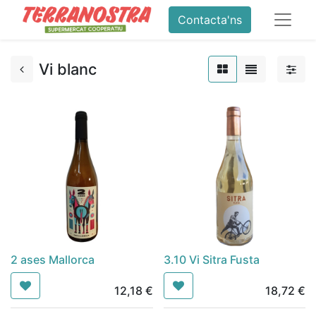
Contacta'ns
Vi blanc
2 ases Mallorca
3.10 Vi Sitra Fusta
12,18
€
18,72
€