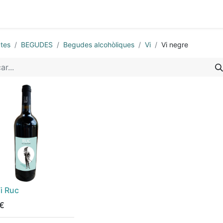
0
otiga
Presentacions i documentació
tes
BEGUDES
Begudes alcohòliques
Vi
Vi negre
i Ruc
€