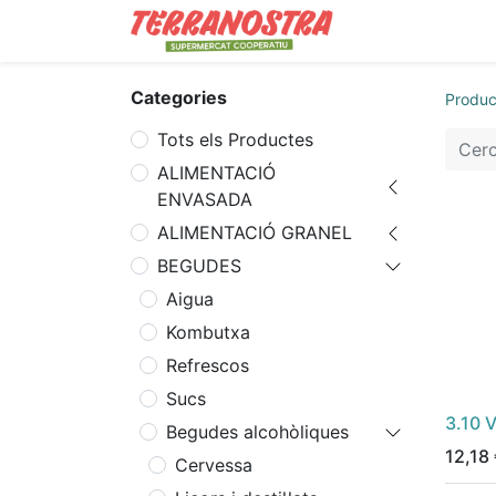
Contacta'ns
B
Categories
Produc
Tots els Productes
ALIMENTACIÓ
ENVASADA
ALIMENTACIÓ GRANEL
BEGUDES
Aigua
Kombutxa
Refrescos
Sucs
3.10 V
Begudes alcohòliques
12,18
Cervessa