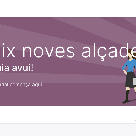
0
otiga
Presentacions i documentació
ix noves alçad
nia avui!
arial comença aquí.