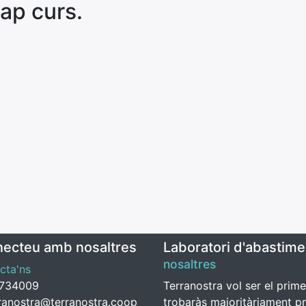
cap curs.
ecteu amb nosaltres
Laboratori d'abastime
nosaltres
cta'ns
1734009
Terranostra vol ser el prim
ranostra@terranostra.coop
trobaràs majoritàriament pr