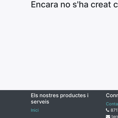
Encara no s'ha creat 
Els nostres productes i
Conn
serveis
Conta
Inici
87
ter