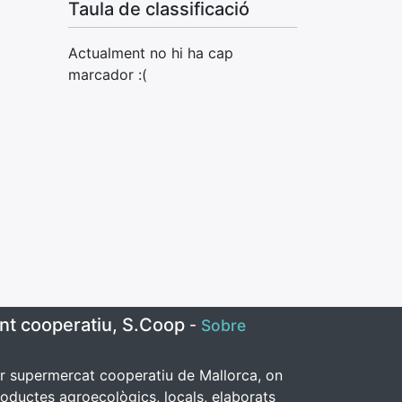
Taula de classificació
Actualment no hi ha cap
marcador :(
nt cooperatiu, S.Coop
-
Sobre
er supermercat cooperatiu de Mallorca, on
oductes agroecològics, locals, elaborats