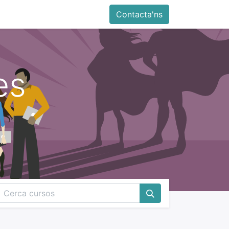
Contacta'ns
es